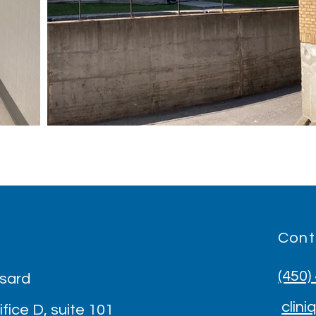
Cont
(450)
ssard
clin
fice D, suite 101