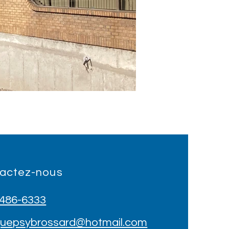
actez-nous
 486-6333
iquepsybrossard@hotmail.com